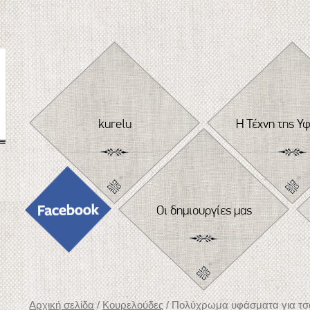
Skip
to
content
kurelu
Η Τέχνη της Υ
Οι δημιουργίες μας
Αρχική σελίδα
/
Κουρελούδες
/ Πολύχρωμα υφάσματα για τσ