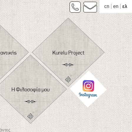
cn
en
ελ
φαντικής
Kurelu Project
Η Φιλοσοφία μου
άντες