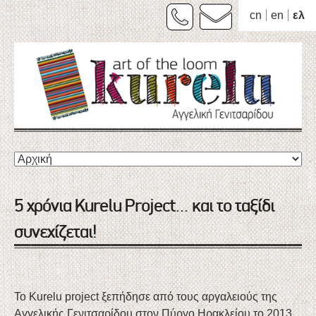
cn
en
ελ
Skip
to
content
5 χρόνια Kurelu Project… και το ταξίδι
συνεχίζεται!
Το Kurelu project ξεπήδησε από τους αργαλειούς της
Αγγελικής Γενιτσαρίδου στον Πύργο Ηρακλείου το 2013.