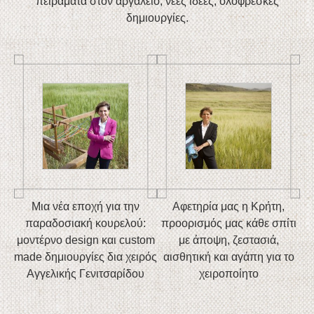
πειράματα στον αργαλειό, νέες ιδέες, ολόφρεσκες
δημιουργίες.
Μια νέα εποχή για την
Αφετηρία μας η Κρήτη,
παραδοσιακή κουρελού:
προορισμός μας κάθε σπίτι
μοντέρνο design και cus
tom
με άποψη, ζεστασιά,
made δημιουργίες δια χειρός
αισθητική και αγάπη για το
Αγγελικής Γενιτσαρίδου
χειροποίητο