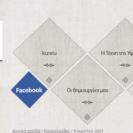
Skip
to
content
kurelu
Η Τέχνη της Υ
Οι δημιουργίες μας
Αρχική σελίδα
/
Κουρελούδες
/ Κουρελού χαλί