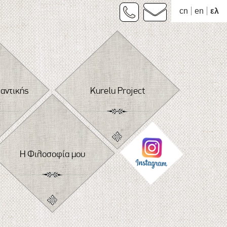
cn
en
ελ
φαντικής
Kurelu Project
Η Φιλοσοφία μου